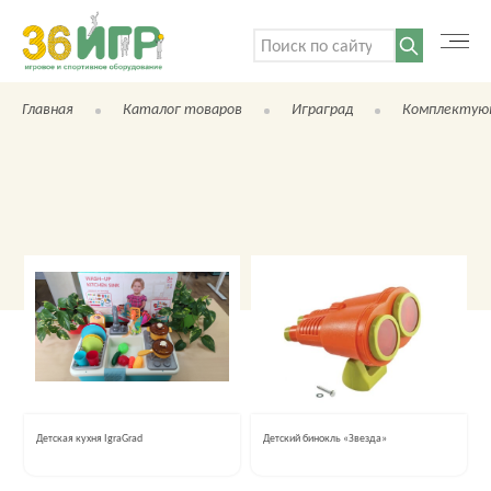
Поиск:
Главная
Каталог товаров
Играград
Комплектующ
Детская кухня IgraGrad
Детский бинокль «Звезда»
КАТАЛОГ ТОВАРОВ