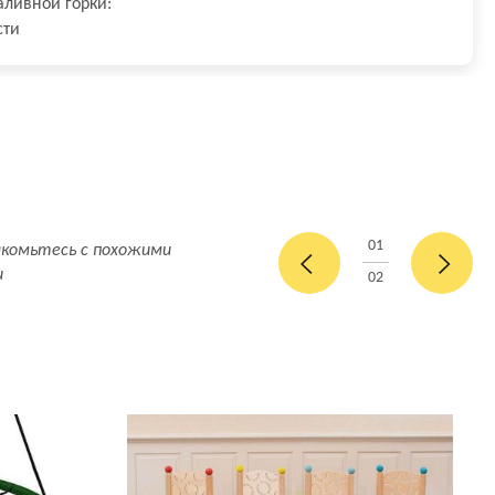
аливной горки:
сти
01
акомьтесь с похожими
и
02