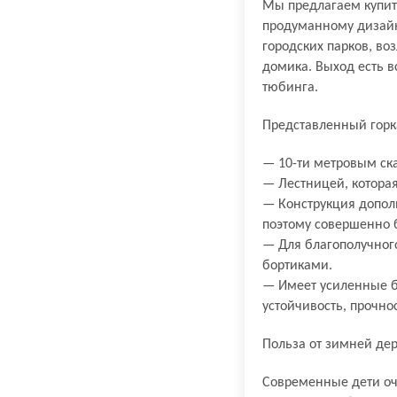
Мы предлагаем купит
продуманному дизайну
городских парков, во
домика. Выход есть в
тюбинга.
Представленный горк
— 10-ти метровым ска
— Лестницей, которая
— Конструкция допол
поэтому совершенно 
— Для благополучного
бортиками.
— Имеет усиленные б
устойчивость, прочнос
Польза от зимней де
Современные дети оче