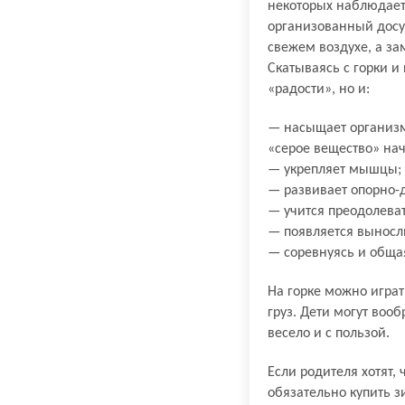
некоторых наблюдает
организованный досуг
свежем воздухе, а за
Скатываясь с горки и
«радости», но и:
— насыщает организм
«серое вещество» нач
— укрепляет мышцы;
— развивает опорно-
— учится преодолеват
— появляется выносл
— соревнуясь и общая
На горке можно играт
груз. Дети могут воо
весело и с пользой.
Если родителя хотят,
обязательно купить з