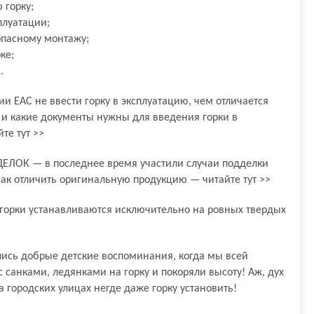
 горку;
плуатации;
опасному монтажу;
ке;
.
и EAC не ввести горку в эксплуатацию, чем отличается
 и какие документы нужны для введения горки в
те тут >>
ЛОК — в последнее время участили случаи подделки
Как отличить оригинальную продукцию — читайте тут >>
горки устанавливаются исключительно на ровных твердых
лись добрые детские воспоминания, когда мы всей
 санками, ледянками на горку и покоряли высоту! Аж, дух
а городских улицах негде даже горку установить!