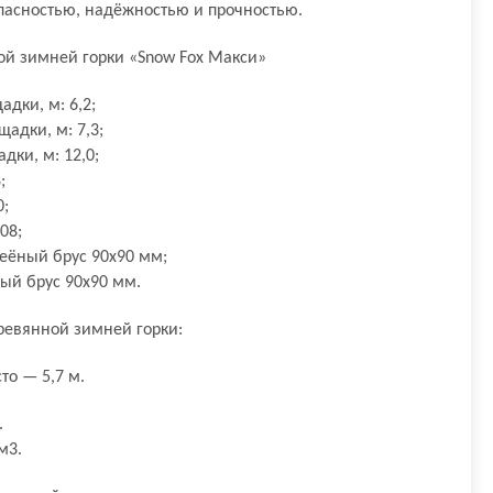
опасностью, надёжностью и прочностью.
ой зимней горки «Snow Fox Макси»
дки, м: 6,2;
адки, м: 7,3;
ки, м: 12,0;
;
0;
08;
еёный брус 90х90 мм;
ный брус 90х90 мм.
ревянной зимней горки:
то — 5,7 м.
.
м3.