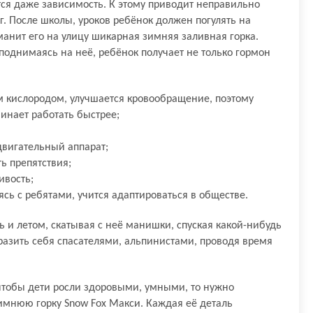
ся даже зависимость. К этому приводит неправильно
. После школы, уроков ребёнок должен погулять на
манит его на улицу шикарная зимняя заливная горка.
 поднимаясь на неё, ребёнок получает не только гормон
 кислородом, улучшается кровообращение, поэтому
инает работать быстрее;
двигательный аппарат;
ь препятствия;
ивость;
сь с ребятами, учится адаптироваться в обществе.
ь и летом, скатывая с неё манишки, спуская какой-нибудь
бразить себя спасателями, альпинистами, проводя время
 чтобы дети росли здоровыми, умными, то нужно
имнюю горку Snow Fox Макси. Каждая её деталь