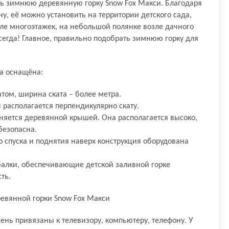
ь зимнюю деревянную горку Snow Fox Макси. Благодаря
, её можно установить на территории детского сада,
зле многоэтажек, на небольшой полянке возле дачного
сегда! Главное, правильно подобрать зимнюю горку для
а оснащёна:
том, ширина ската – более метра.
 располагается перпендикулярно скату.
няется деревянной крышей. Она располагается высоко,
безопасна.
 спуска и поднятия наверх конструкция оборудована
алки, обеспечивающие детской заливной горке
ть.
ревянной горки Snow Fox Макси
нь привязаны к телевизору, компьютеру, телефону. У