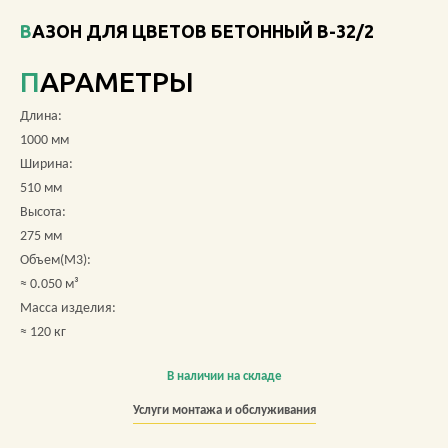
ВАЗОН ДЛЯ ЦВЕТОВ БЕТОННЫЙ В-32/2
О КОМПАНИИ
ПАРАМЕТРЫ
АКЦИИ
Длина:
НОВОСТИ
1000 мм
Ширина:
ОБЗОРЫ
510 мм
Высота:
ПРОЕКТЫ
275 мм
Объем(М3):
КОНТАКТЫ
≈ 0.050 м³
Масса изделия:
≈ 120 кг
+7 (473) 212-11-30
В наличии на складе
Услуги монтажа и обслуживания