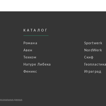
КАТАЛОГ
Романа
Sportwerk
Авен
NordWerk
Техком
Скиф
Натуре Либека
Геопластик
Феникс
Играград
ерсональных данных
.