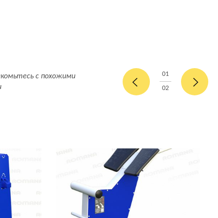
01
акомьтесь с похожими
и
02