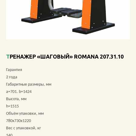
О КОМПАНИИ
АКЦИИ
НОВОСТИ
ОБЗОРЫ
ТРЕНАЖЕР «ШАГОВЫЙ» ROMANA 207.31.10
ПРОЕКТЫ
Гарантия
2 года
КОНТАКТЫ
Габаритные размеры, мм
a=701. b=1424
Высота, мм
h=1515
+7 (473) 212-11-30
Объём упаковки, мм
780х730х1220
Вес с упаковкой, кг
140