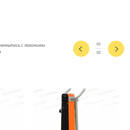
01
акомьтесь с похожими
и
02