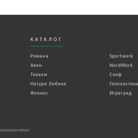
КАТАЛОГ
Романа
Sportwerk
Авен
NordWerk
Техком
Скиф
Натуре Либека
Геопластик
Феникс
Играград
ерсональных данных
.