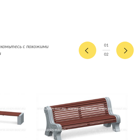
01
акомьтесь с похожими
и
02