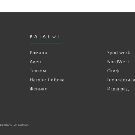
КАТАЛОГ
Романа
Sportwerk
Авен
NordWerk
Техком
Скиф
Натуре Либека
Геопластик
Феникс
Играград
ерсональных данных
.