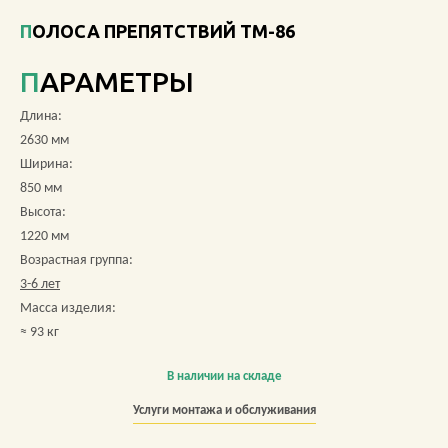
ПОЛОСА ПРЕПЯТСТВИЙ ТМ-86
О КОМПАНИИ
ПАРАМЕТРЫ
АКЦИИ
Длина:
НОВОСТИ
2630 мм
Ширина:
ОБЗОРЫ
850 мм
Высота:
ПРОЕКТЫ
1220 мм
Возрастная группа:
КОНТАКТЫ
3-6 лет
Масса изделия:
≈ 93 кг
+7 (473) 212-11-30
В наличии на складе
Услуги монтажа и обслуживания