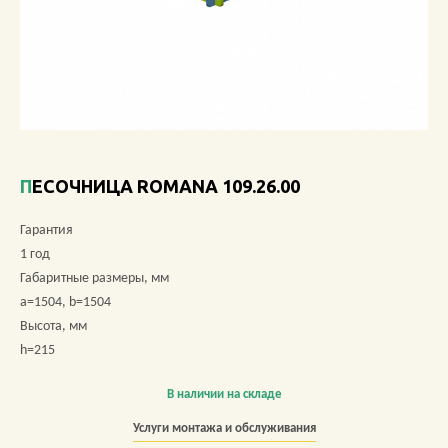
О КОМПАНИИ
АКЦИИ
НОВОСТИ
ОБЗОРЫ
ПЕСОЧНИЦА ROMANA 109.26.00
ПРОЕКТЫ
Гарантия
1 год
КОНТАКТЫ
Габаритные размеры, мм
a=1504, b=1504
Высота, мм
h=215
+7 (473) 212-11-30
В наличии на складе
Услуги монтажа и обслуживания