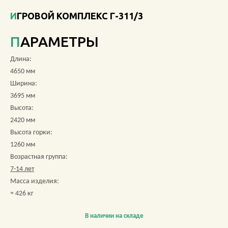
ИГРОВОЙ КОМПЛЕКС Г-311/3
О КОМПАНИИ
ПАРАМЕТРЫ
АКЦИИ
Длина:
НОВОСТИ
4650 мм
Ширина:
ОБЗОРЫ
3695 мм
Высота:
ПРОЕКТЫ
2420 мм
Высота горки:
КОНТАКТЫ
1260 мм
Возрастная группа:
7-14 лет
Масса изделия:
+7 (473) 212-11-30
≈ 426 кг
В наличии на складе