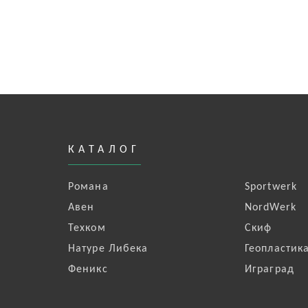
КАТАЛОГ
Романа
Sportwerk
Авен
NordWerk
Техком
Скиф
Натуре Либека
Геопластик
Феникс
Играград