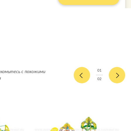
01
акомьтесь с похожими
и
02