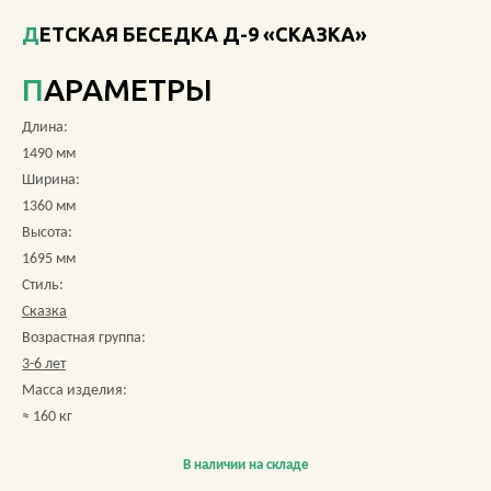
ДЕТСКАЯ БЕСЕДКА Д-9 «СКАЗКА»
О КОМПАНИИ
ПАРАМЕТРЫ
АКЦИИ
Длина:
НОВОСТИ
1490 мм
Ширина:
ОБЗОРЫ
1360 мм
Высота:
ПРОЕКТЫ
1695 мм
Стиль:
КОНТАКТЫ
Сказка
Возрастная группа:
3-6 лет
Масса изделия:
+7 (473) 212-11-30
≈ 160 кг
В наличии на складе