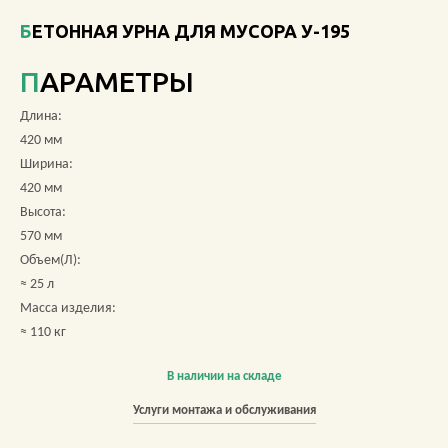
БЕТОННАЯ УРНА ДЛЯ МУСОРА У-195
О КОМПАНИИ
ПАРАМЕТРЫ
АКЦИИ
Длина:
НОВОСТИ
420 мм
Ширина:
ОБЗОРЫ
420 мм
Высота:
ПРОЕКТЫ
570 мм
Объем(Л):
КОНТАКТЫ
≈ 25 л
Масса изделия:
≈ 110 кг
+7 (473) 212-11-30
В наличии на складе
Услуги монтажа и обслуживания