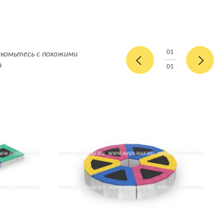
01
акомьтесь с похожими
и
01