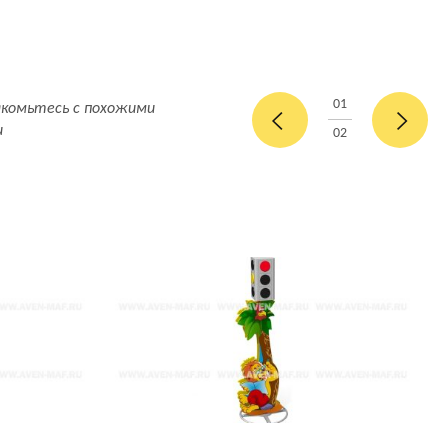
01
акомьтесь с похожими
и
02